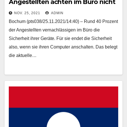
Angestellten achten im Büro nicht
auf IT-Sicherheit Im privaten
NOV. 25, 2021
ADMIN
Umfeld gehen Menschen
Bochum (pts038/25.11.2021/14:40) – Rund 40 Prozent
vorsichtiger mit ihren digitalen
der Angestellten vernachlässigen im Büro die
Geräten um
Sicherheit ihrer Geräte. Für sie endet die Sicherheit
also, wenn sie ihren Computer anschalten. Das belegt
die aktuelle…