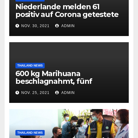
Niederlande melden 61
positiv auf Corona getestete
Flugpassagiere aus Südafrika
NOV. 30, 2021
ADMIN
THAILAND NEWS
600 kg Marihuana
beschlagnahmt, fünf
Tatverdächtige
NOV. 25, 2021
ADMIN
festgenommen
THAILAND NEWS