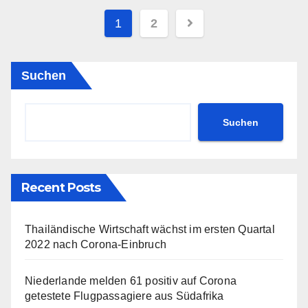
Seitennummerieru
1
2
der
Beiträge
Suchen
Suchen
Recent Posts
Thailändische Wirtschaft wächst im ersten Quartal
2022 nach Corona-Einbruch
Niederlande melden 61 positiv auf Corona
getestete Flugpassagiere aus Südafrika