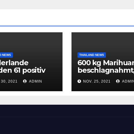
D NEWS
THAILAND NEWS
derlande
600 kg Marihua
en 61 positiv
beschlagnahmt
 Corona
fünf Tatverdäch
 30, 2021
ADMIN
NOV. 25, 2021
ADMI
stete
festgenommen
passagiere aus
frika