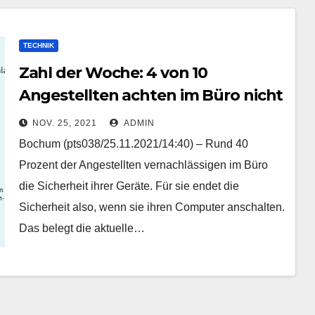
TECHNIK
Zahl der Woche: 4 von 10
Angestellten achten im Büro nicht
auf IT-Sicherheit Im privaten
NOV. 25, 2021
ADMIN
Umfeld gehen Menschen
Bochum (pts038/25.11.2021/14:40) – Rund 40
vorsichtiger mit ihren digitalen
Prozent der Angestellten vernachlässigen im Büro
Geräten um
die Sicherheit ihrer Geräte. Für sie endet die
Sicherheit also, wenn sie ihren Computer anschalten.
Das belegt die aktuelle…