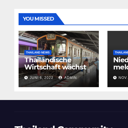
YOU MISSED
THAILAND NEWS
THAILAN
Thailändische
Nie
Wirtschaft wächst
meld
im ersten Quartal
auf
JUNI 6, 2022
ADMIN
NOV.
2022 nach Corona-
gete
Einbruch
Flug
Süda