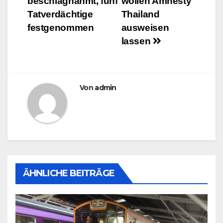
beschlagnahmt, fünf
wollen Amnesty
Tatverdächtige
Thailand
festgenommen
ausweisen
lassen
Von
admin
ÄHNLICHE BEITRÄGE