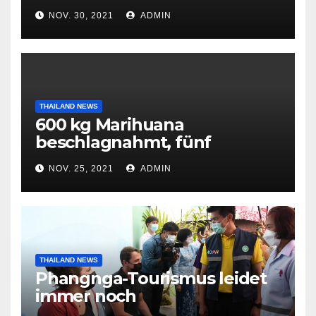
Flugpassagiere aus Südafrika
NOV. 30, 2021
ADMIN
THAILAND NEWS
600 kg Marihuana
beschlagnahmt, fünf
Tatverdächtige
NOV. 25, 2021
ADMIN
festgenommen
THAILAND NEWS
Phangnga-Tourismus leidet
immer noch