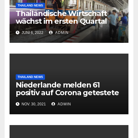
THAILAND NEWS
Thailändische Wirtschaft
wächst im ersten Quartal
2022 nach Corona-Einbruch
JUNI 6, 2022
ADMIN
THAILAND NEWS
Niederlande melden 61
positiv auf Corona getestete
Flugpassagiere aus
NOV. 30, 2021
ADMIN
Südafrika