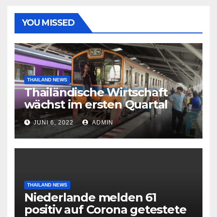
YOU MISSED
THAILAND NEWS
Thailändische Wirtschaft
wächst im ersten Quartal
2022 nach Corona-Einbruch
JUNI 6, 2022
ADMIN
THAILAND NEWS
Niederlande melden 61
positiv auf Corona getestete