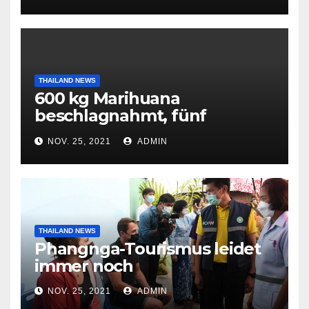
THAILAND NEWS
600 kg Marihuana
beschlagnahmt, fünf
Tatverdächtige
NOV. 25, 2021
ADMIN
festgenommen
THAILAND NEWS
Phangnga-Tourismus leidet
immer noch
NOV. 25, 2021
ADMIN