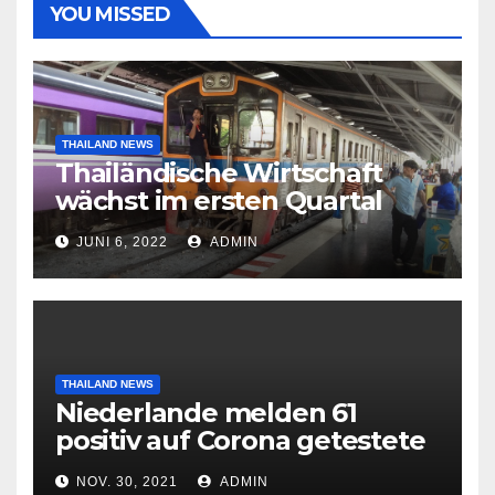
YOU MISSED
THAILAND NEWS
Thailändische Wirtschaft
wächst im ersten Quartal
2022 nach Corona-Einbruch
JUNI 6, 2022
ADMIN
THAILAND NEWS
Niederlande melden 61
positiv auf Corona getestete
Flugpassagiere aus Südafrika
NOV. 30, 2021
ADMIN