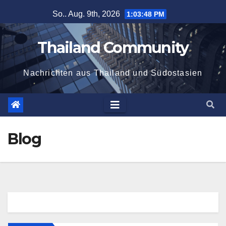
Zum
So.. Aug. 9th, 2026
1:03:48 PM
Inhalt
springen
Thailand Community
Nachrichten aus Thailand und Südostasien
Blog