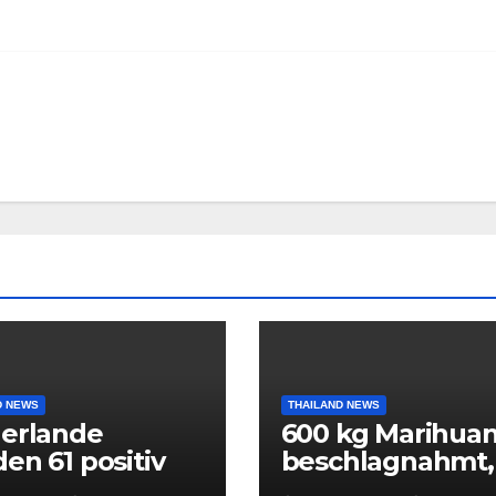
D NEWS
THAILAND NEWS
erlande
600 kg Marihua
en 61 positiv
beschlagnahmt,
Corona
fünf Tatverdäch