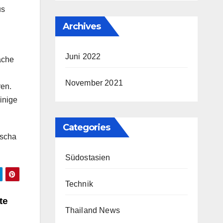
us
Archives
Juni 2022
äche
November 2021
ren.
inige
Categories
dscha
Südostasien
Technik
te
Thailand News