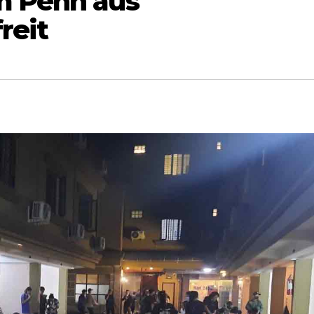
m Penh aus
reit