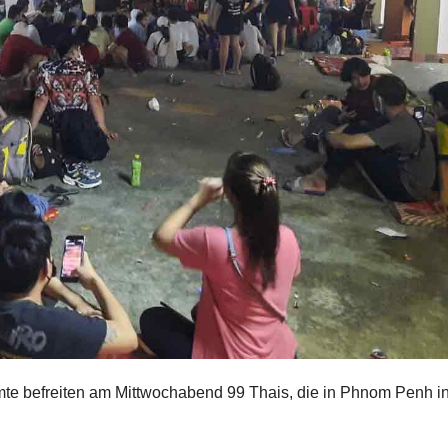
te befreiten am Mittwochabend 99 Thais, die in Phnom Penh i