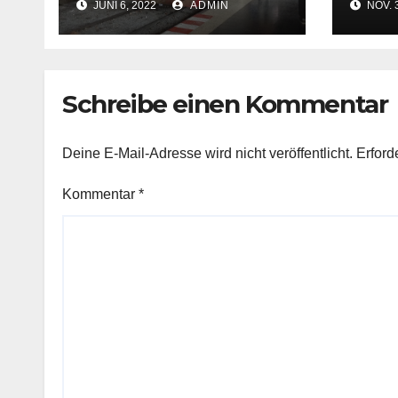
JUNI 6, 2022
ADMIN
NOV. 3
2022 nach Corona-
gete
Einbruch
Flug
Süda
Schreibe einen Kommentar
Deine E-Mail-Adresse wird nicht veröffentlicht.
Erford
Kommentar
*